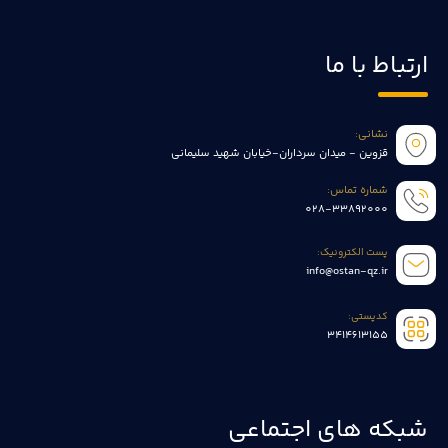
ارتباط با ما
نشانی:
قزوین - میدان سرداران-خیابان شهید سلیمانی
شماره تماس:
028-33892000
پست الکترونیک:
info@ostan-qz.ir
کدپستی:
3414613155
شبکه های اجتماعی