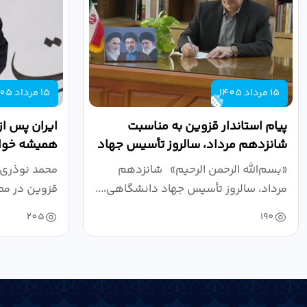
15 مرداد 1405
15 مرداد 1405
پیام استاندار قزوین به مناسبت
ایران پس از
شانزدهم مرداد، سالروز تأسیس جهاد
همیشه خواه
دانشگاهی
نبرد اقتصادی
«بسم‌الله الرحمن الرحیم» شانزدهم
محمد نوذری 
مرداد، سالروز تأسیس جهاد دانشگاهی،...
قزوین در مص
خون‌خواهی..
205
190