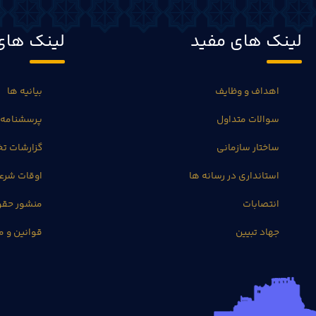
لینک های مفید
لینک های
اهداف و وظایف
بیانیه ها
سوالات متداول
پرسشنامه 
ساختار سازمانی
گزارشات 
استانداری در رسانه ها
اوقات شرع
انتصابات
منشور حق
جهاد تبیین
قوانین و م