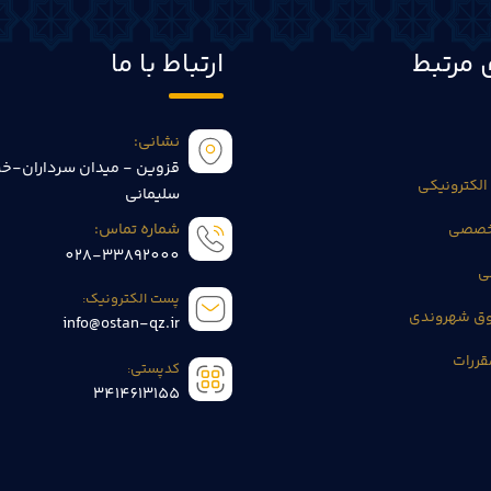
 مرتبط
ارتباط با ما
نشانی:
قزوین - میدان سرداران-خی
الکترونیکی
سلیمانی
تخصصی
شماره تماس:
028-33892000
ی
پست الکترونیک:
وق شهروندی
info@ostan-qz.ir
قررات
کدپستی:
3414613155