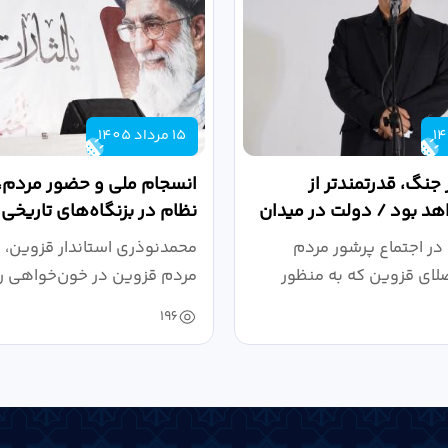
15 مرداد 1405
 جنگ، قدرتمندتر از
انسجام ملی و حضور مردم، ر
د بود / دولت در میدان
نظام در بزنگاه‌های تاریخی
،...
در اجتماع پرشور مردم
محمدنوذری استاندار قزوین، د
لای قزوین که به منظور
مردم قزوین در خون‌خواهی ر
.
حمایت...
196