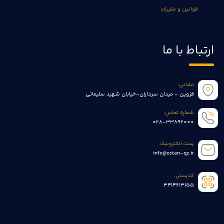
قوانین و مقررات
ارتباط با ما
نشانی:
قزوین - میدان سرداران-خیابان شهید سلیمانی
شماره تماس:
028-33892000
پست الکترونیک:
info@ostan-qz.ir
کدپستی:
3414613155