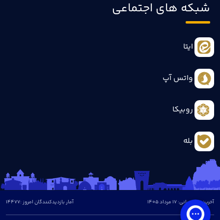
شبکه های اجتماعی
ایتا
واتس آپ
روبیکا
بله
آخرین بروزرسانی: 17 مرداد 1405
آمار بازدیدکنندگان امروز :
14477