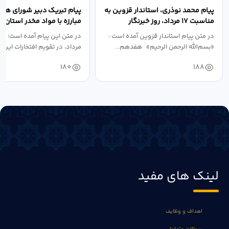
پیام محمد نوذری، استاندار قزوین به
پیام تبریک دبیر شورای هم
مناسبت ۱۷ مرداد، روز خبرنگار
مبارزه با مواد مخدر استان ب
مناسبت روز خبرنگار...
در متن پیام استاندار قزوین آمده است :
در متن این پیام آمده است؛ 
«بسم‌الله الرحمن الرحیم» هفدهم...
مرداد، در تقویم افتخارات این س
180
188
لینک های مفید
اهداف و وظایف