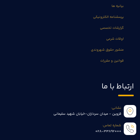
بیانیه ها
پرسشنامه الکترونیکی
گزارشات تخصصی
اوقات شرعی
منشور حقوق شهروندی
قوانین و مقررات
ارتباط با ما
نشانی:
قزوین - میدان سرداران-خیابان شهید سلیمانی
شماره تماس:
028-33892000