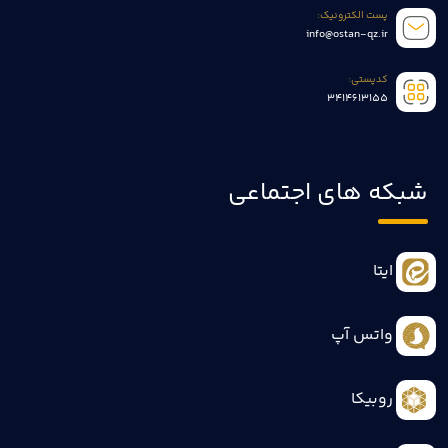
پست الکترونیک:
info@ostan-qz.ir
کدپستی:
3414613155
شبکه های اجتماعی
ایتا
واتس آپ
روبیکا