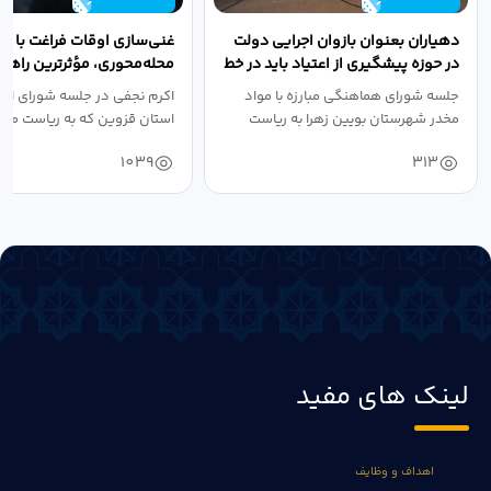
دهیاران بعنوان بازوان اجرایی دولت
غنی‌سازی اوقات فراغت با رو
در حوزه پیشگیری از اعتیاد باید در خط
محله‌محوری، مؤثرترین راهکا
مقدم...
پیشگیری از...
جلسه شورای هماهنگی مبارزه با مواد
اکرم نجفی در جلسه شورای اجت
مخدر شهرستان بویین زهرا به ریاست
استان قزوین که به ریاست معا
صالحی...
سیاسی، امنیتی و...
1039
313
لینک های مفید
اهداف و وظایف