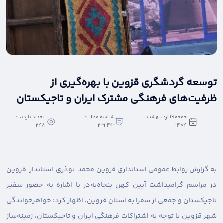
توسعه گردشگری قزوین با بهره‌گیری از
ظرفیت‌های فرهنگی مشترک ایران و تاجیکستان
جمعه 19 اردیبهشت
شناسه مطلب:
تعداد بازدید :
248
2311462
1404
به گزارش روابط عمومی استانداری قزوین،
محمد نوذری استاندار قزوین
در مراسم گرامیداشت آیین کهن پنجاه‌به‌در با اشاره به حضور سفیر
تاجیکستان و جمعی از سفرا به استان قزوین، اظهار کرد: خواهرخواندگی
شهر قزوین با توجه به اشتراکات فرهنگی ایران و تاجیکستان، زمینه‌ساز