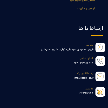
منشور حقوق شهروندی
قوانین و مقررات
ارتباط با ما
نشانی:
قزوین - میدان سرداران-خیابان شهید سلیمانی
شماره تماس:
028-33892000
پست الکترونیک:
info@ostan-qz.ir
کدپستی:
3414613155