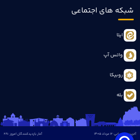
شبکه های اجتماعی
ایتا
واتس آپ
روبیکا
بله
آخرین بروزرسانی: 12 مرداد 1405
آمار بازدیدکنندگان امروز :
281