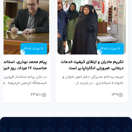
18 مرداد 1405
17 مرداد 1405
تکریم مادران و ارتقای کیفیت خدمات
پیام محمد نوذری، استاندار 
درمانی، ضرورتی انکارناپذیر است
مناسبت ۱۷ مرداد، روز خبرنگار
مریم بیدخام مدیرکل دفتر امور بانوان و
در متن پیام استاندار قزوین آ
خانواده استانداری ، در بازدید از...
«بسم‌الله الرحمن الرحیم» هفد
2350
139