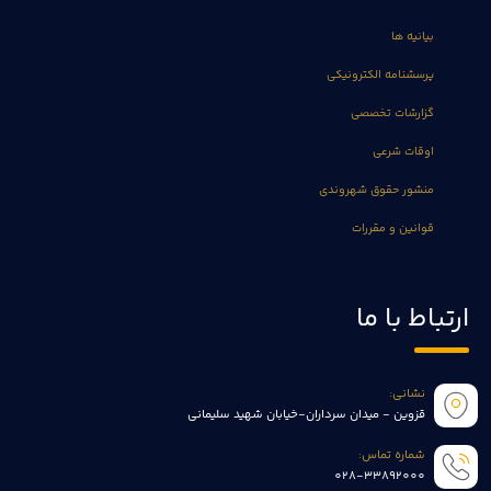
بیانیه ها
پرسشنامه الکترونیکی
گزارشات تخصصی
اوقات شرعی
منشور حقوق شهروندی
قوانین و مقررات
ارتباط با ما
نشانی:
قزوین - میدان سرداران-خیابان شهید سلیمانی
شماره تماس:
028-33892000