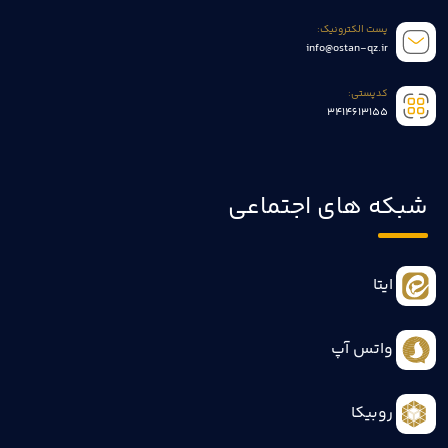
پست الکترونیک:
info@ostan-qz.ir
کدپستی:
3414613155
شبکه های اجتماعی
ایتا
واتس آپ
روبیکا