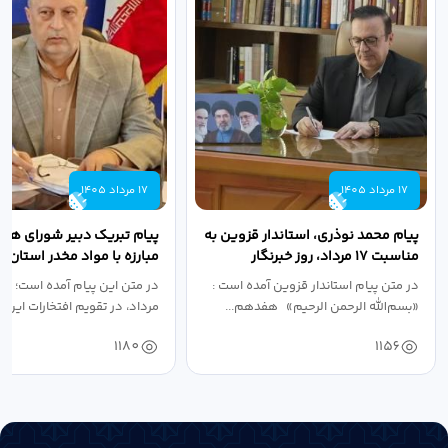
17 مرداد 1405
17 مرداد 1405
پیام محمد نوذری، استاندار قزوین به
پیام تبریک دبیر شورای هم
مناسبت ۱۷ مرداد، روز خبرنگار
مبارزه با مواد مخدر استان ب
مناسبت روز خبرنگار...
در متن پیام استاندار قزوین آمده است :
در متن این پیام آمده است؛ 
«بسم‌الله الرحمن الرحیم» هفدهم...
مرداد، در تقویم افتخارات این س
1180
1156