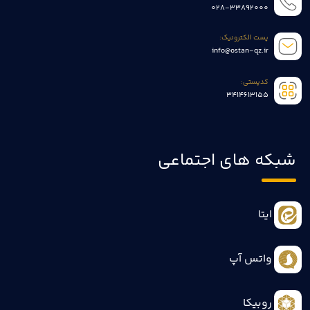
028-33892000
پست الکترونیک:
info@ostan-qz.ir
کدپستی:
3414613155
شبکه های اجتماعی
ایتا
واتس آپ
روبیکا