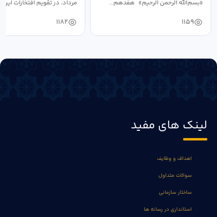
«بسم‌الله الرحمن الرحیم» هفدهم...
مرداد، در تقویم افتخارات این س
1182
1159
لینک های مفید
اهداف و وظایف
سوالات متداول
ساختار سازمانی
استانداری در رسانه ها