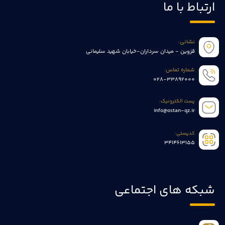
ارتباط با ما
نشانی:
قزوین - میدان سرداران-خیابان شهید سلیمانی
شماره تماس:
028-33892000
پست الکترونیک:
info@ostan-qz.ir
کدپستی:
3414613155
شبکه های اجتماعی