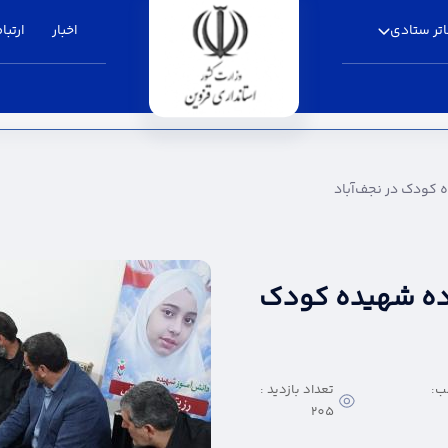
تر ستادی
اخبار
ارتباط
جف‌آباد - استانداری قزوین
ه کودک در نجف‌آباد
واده شهیده کودک
ب:
تعداد بازدید :
205