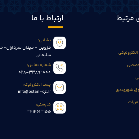
 مرتبط
ارتباط با ما
نشانی:
قزوین - میدان سرداران-خی
الکترونیکی
سلیمانی
تخصصی
شماره تماس:
028-33892000
ی
پست الکترونیک:
وق شهروندی
info@ostan-qz.ir
قررات
کدپستی:
3414613155