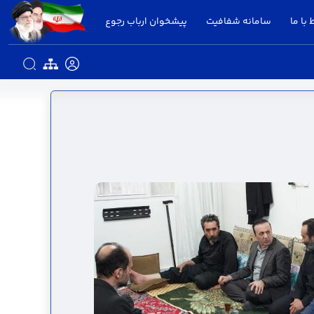
 با ما
سامانه شفافیت
پیشخوان ارباب رجوع