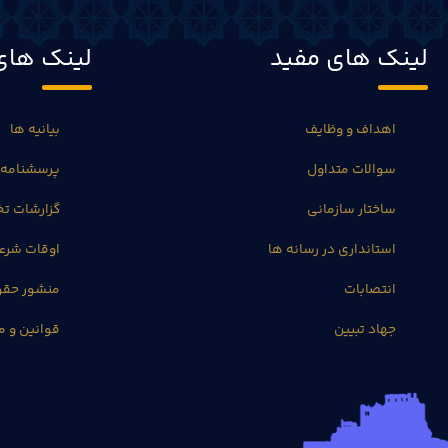
لینک های مفید
لینک های
اهداف و وظایف
بیانیه ها
سوالات متداول
پرسشنامه 
ساختار سازمانی
گزارشات 
استانداری در رسانه ها
اوقات شرع
انتصابات
منشور حق
جهاد تبیین
قوانین و م