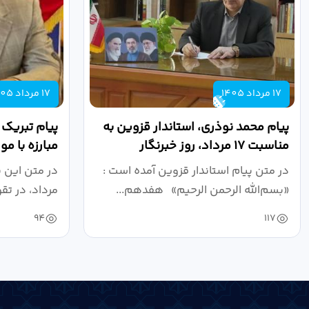
17 مرداد 1405
17 مرداد 1405
پیام محمد نوذری، استاندار قزوین به
پیام تبریک
مناسبت ۱۷ مرداد، روز خبرنگار
مبارزه با م
روز خبرنگار..
در متن پیام استاندار قزوین آمده است :
در متن این 
«بسم‌الله الرحمن الرحیم» هفدهم...
مرداد، در تق
94
117