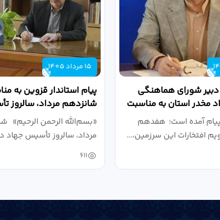
15 مرداد 1405
 دبیر شورای هماهنگی
پیام استاندار قزوین به من
واد مخدر استان به مناسبت
شانزدهم مرداد، سالروز ت
.
دانشگاهی
پیام آمده است؛ هفدهم
«بسم‌الله الرحمن الرحیم» ش
ویم افتخارات این سرزمین،...
مرداد، سالروز تأسیس جهاد دا
611