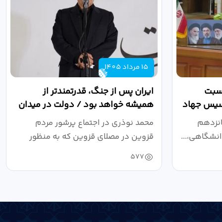
15 مرداد 1405
اسبت
ایران پس از جنگ، قدرتمندتر از
أسیس جهاد
همیشه خواهد بود / دولت در میدان
نبرد اقتصادی،...
انزدهم
محمد نوذری در اجتماع پرشور مردم
نشگاهی،...
قزوین در مصلای قزوین که به منظور
خون‌خواهی...
577