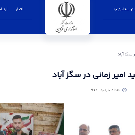
تر ستادی
اخبار
ارتباط
در سگز آباد - استانداری قزوین
 سگز آباد
د امیر زمانی در سگز آباد
تعداد بازدید : 902