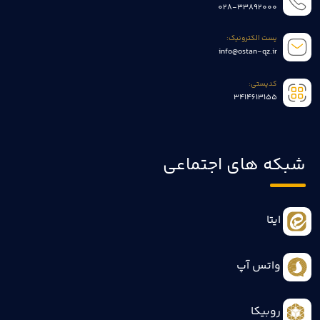
028-33892000
پست الکترونیک:
info@ostan-qz.ir
کدپستی:
3414613155
شبکه های اجتماعی
ایتا
واتس آپ
روبیکا