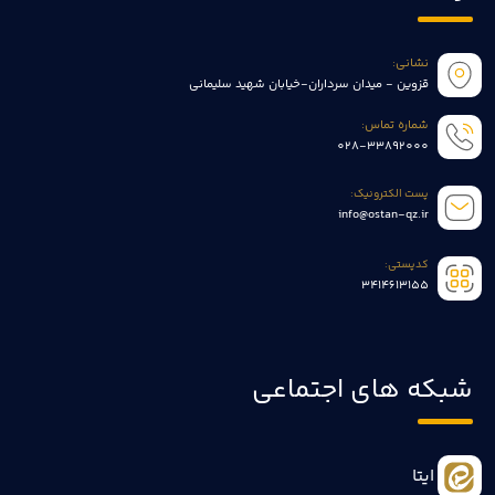
نشانی:
قزوین - میدان سرداران-خیابان شهید سلیمانی
شماره تماس:
028-33892000
پست الکترونیک:
info@ostan-qz.ir
کدپستی:
3414613155
شبکه های اجتماعی
ایتا