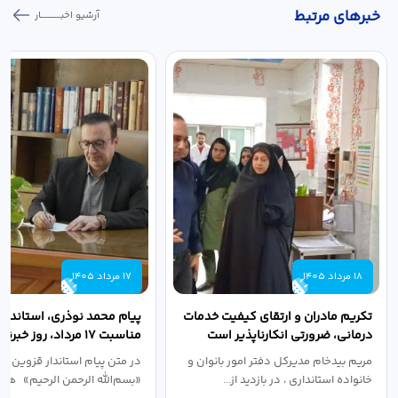
خبر‌های مرتبط
آرشیو اخبـــــــــــار
18 مرداد 1405
17 مرداد 1405
تکریم مادران و ارتقای کیفیت خدمات
پیام محمد نوذری، استاندار 
درمانی، ضرورتی انکارناپذیر است
مناسبت ۱۷ مرداد، روز خبرنگار
مریم بیدخام مدیرکل دفتر امور بانوان و
در متن پیام استاندار قزوین آ
خانواده استانداری ، در بازدید از...
«بسم‌الله الرحمن الرحیم» هفد