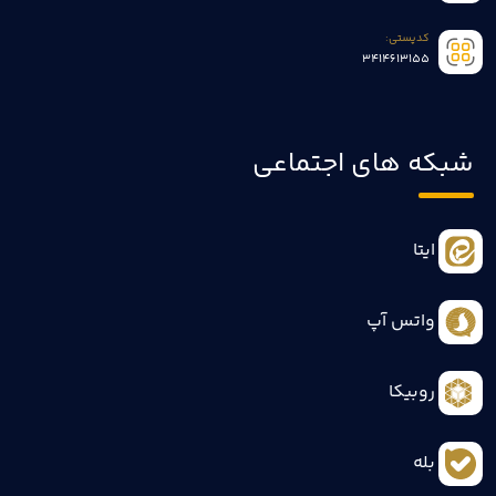
کدپستی:
3414613155
شبکه های اجتماعی
ایتا
واتس آپ
روبیکا
بله