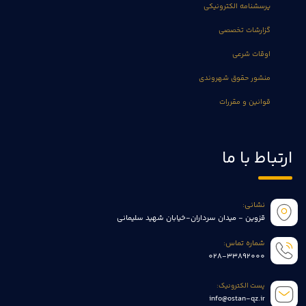
پرسشنامه الکترونیکی
گزارشات تخصصی
اوقات شرعی
منشور حقوق شهروندی
قوانین و مقررات
ارتباط با ما
نشانی:
قزوین - میدان سرداران-خیابان شهید سلیمانی
شماره تماس:
028-33892000
پست الکترونیک:
info@ostan-qz.ir