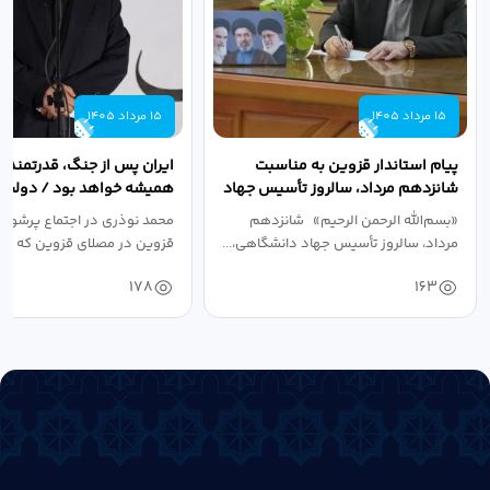
15 مرداد 1405
15 مرداد 1405
پیام استاندار قزوین به مناسبت
ایران پس از جنگ، قدرتمندتر 
شانزدهم مرداد، سالروز تأسیس جهاد
همیشه خواهد بود / دولت د
دانشگاهی
نبرد اقتصادی،...
«بسم‌الله الرحمن الرحیم» شانزدهم
محمد نوذری در اجتماع پرشور 
مرداد، سالروز تأسیس جهاد دانشگاهی،...
قزوین در مصلای قزوین که به 
خون‌خواهی...
178
163