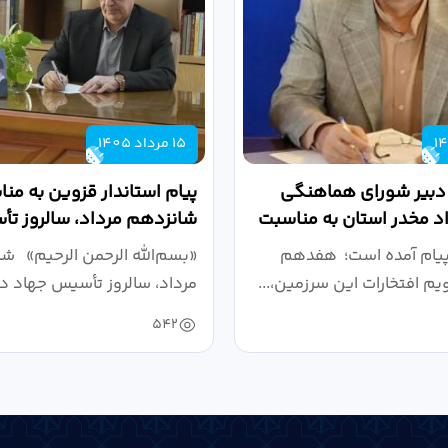
15 مرداد 1405
 دبیر شورای هماهنگی
پیام استاندار قزوین به من
واد مخدر استان به مناسبت
شانزدهم مرداد، سالروز ت
.
دانشگاهی
پیام آمده است؛ هفدهم
«بسم‌الله الرحمن الرحیم» ش
ویم افتخارات این سرزمین،...
مرداد، سالروز تأسیس جهاد دا
542