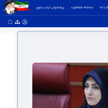
 با ما
سامانه شفافیت
پیشخوان ارباب رجوع
ن