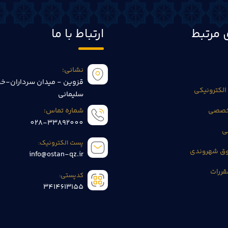
 مرتبط
ارتباط با ما
نشانی:
قزوین - میدان سرداران-خی
الکترونیکی
سلیمانی
تخصصی
شماره تماس:
028-33892000
ی
پست الکترونیک:
وق شهروندی
info@ostan-qz.ir
قررات
کدپستی:
3414613155