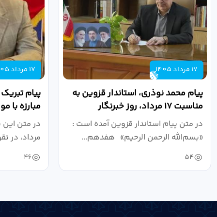
17 مرداد 1405
17 مرداد 1405
پیام محمد نوذری، استاندار قزوین به
پیام تبریک
مناسبت ۱۷ مرداد، روز خبرنگار
مبارزه با م
روز خبرنگار..
در متن پیام استاندار قزوین آمده است :
در متن این 
«بسم‌الله الرحمن الرحیم» هفدهم...
مرداد، در تق
46
54