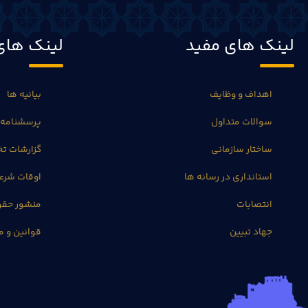
لینک های مفید
لینک های
اهداف و وظایف
بیانیه ها
سوالات متداول
پرسشنامه 
ساختار سازمانی
گزارشات 
استانداری در رسانه ها
اوقات شرع
انتصابات
منشور حق
جهاد تبیین
قوانین و م