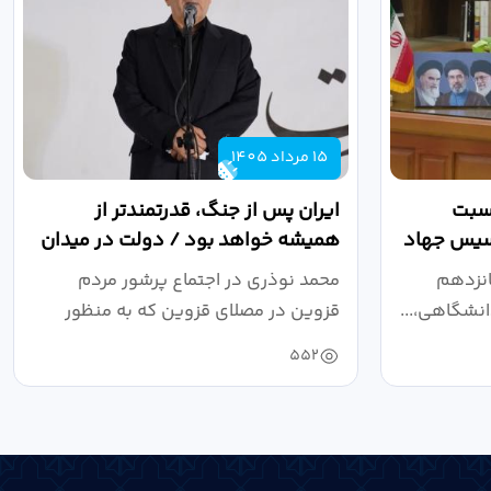
15 مرداد 1405
اسبت
ایران پس از جنگ، قدرتمندتر از
أسیس جهاد
همیشه خواهد بود / دولت در میدان
نبرد اقتصادی،...
انزدهم
محمد نوذری در اجتماع پرشور مردم
نشگاهی،...
قزوین در مصلای قزوین که به منظور
خون‌خواهی...
552