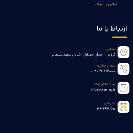
قوانین و مقررات
ارتباط با ما
نشانی:
قزوین - میدان سرداران-خیابان شهید سلیمانی
شماره تماس:
028-33892000
پست الکترونیک:
info@ostan-qz.ir
کدپستی:
3414613155