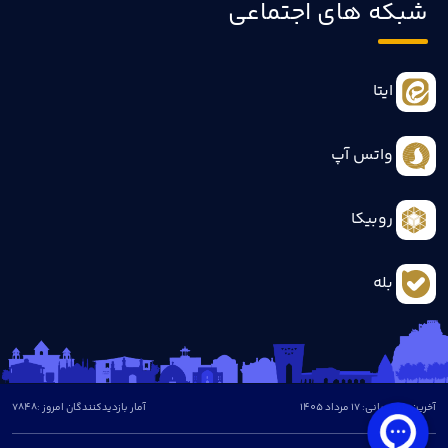
شبکه های اجتماعی
ایتا
واتس آپ
روبیکا
بله
آخرین بروزرسانی: 17 مرداد 1405
آمار بازدیدکنندگان امروز :
7848