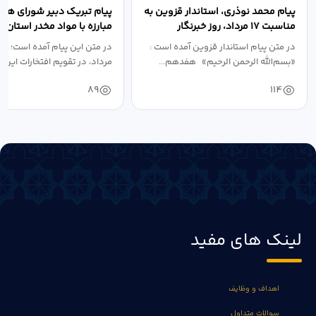
پیام محمد نوذری، استاندار قزوین به
پیام تبریک دبیر شورای هم
مناسبت ۱۷ مرداد، روز خبرنگار
مبارزه با مواد مخدر استان ب
مناسبت روز خبرنگار...
در متن پیام استاندار قزوین آمده است :
در متن این پیام آمده است؛ 
«بسم‌الله الرحمن الرحیم» هفدهم...
مرداد، در تقویم افتخارات این س
89
114
لینک های مفید
اهداف و وظایف
سوالات متداول