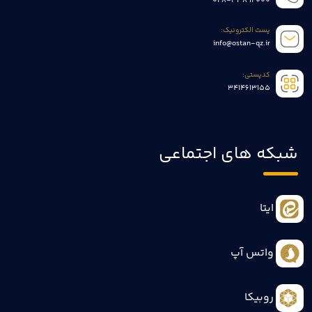
028-33892000
پست الکترونیک:
info@ostan-qz.ir
کدپستی:
3414613155
شبکه های اجتماعی
ایتا
واتس آپ
روبیکا