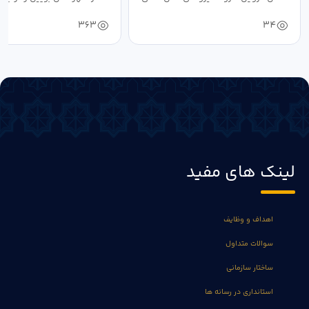
طی سال...
صالحی...
363
34
لینک های مفید
اهداف و وظایف
سوالات متداول
ساختار سازمانی
استانداری در رسانه ها