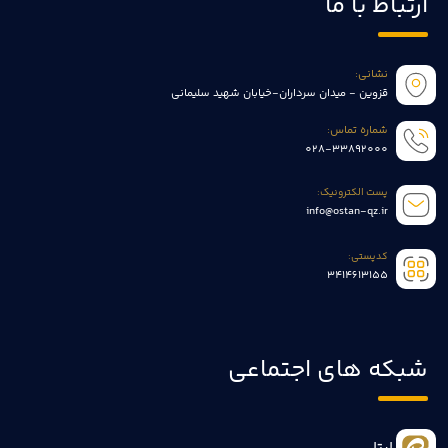
ارتباط با ما
نشانی:
قزوین - میدان سرداران-خیابان شهید سلیمانی
شماره تماس:
028-33892000
پست الکترونیک:
info@ostan-qz.ir
کدپستی:
3414613155
شبکه های اجتماعی