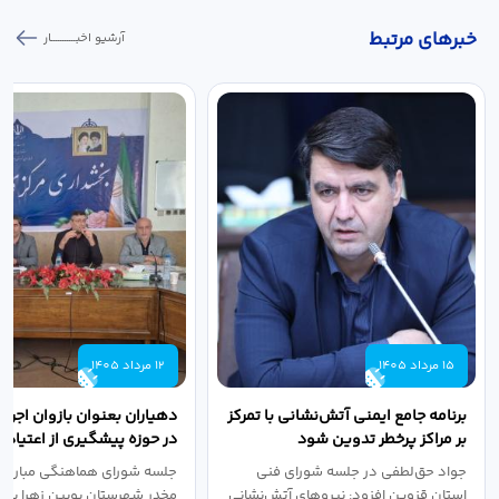
خبر‌های مرتبط
آرشیو اخبـــــــــــار
15 مرداد 1405
12 مرداد 1405
برنامه جامع ایمنی آتش‌نشانی با تمرکز
دهیاران بعنوان بازوان اجرا
بر مراکز پرخطر تدوین شود
در حوزه پیشگیری از اعتیاد ب
مقدم...
جواد حق‌لطفی در جلسه شورای فنی
جلسه شورای هماهنگی مبارزه ب
استان قزوین افزود: نیروهای آتش‌نشانی
مخدر شهرستان بویین زهرا به 