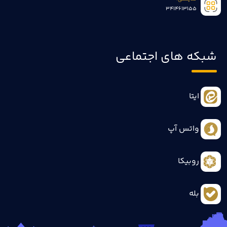
3414613155
شبکه های اجتماعی
ایتا
واتس آپ
روبیکا
بله