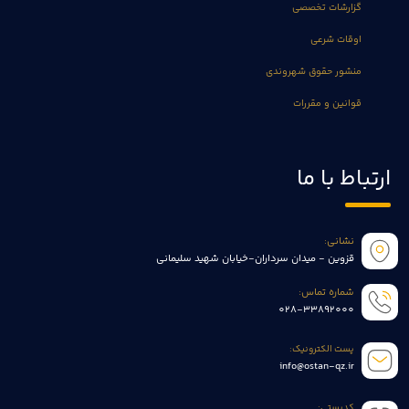
گزارشات تخصصی
اوقات شرعی
منشور حقوق شهروندی
قوانین و مقررات
ارتباط با ما
نشانی:
قزوین - میدان سرداران-خیابان شهید سلیمانی
شماره تماس:
028-33892000
پست الکترونیک:
info@ostan-qz.ir
کدپستی: