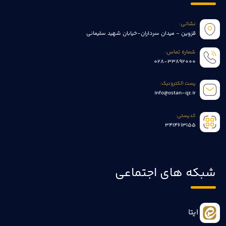
نشانی:
قزوین - میدان سرداران-خیابان شهید سلیمانی
شماره تماس:
028-33892000
پست الکترونیک:
info@ostan-qz.ir
کدپستی:
3414613155
شبکه های اجتماعی
ایتا