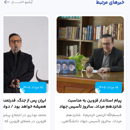
خبر‌های مرتبط
آرشیو اخبـــــــــــار
15 مرداد 1405
15 مرداد 1405
پیام استاندار قزوین به مناسبت
ایران پس از جنگ، قدرتمندتر 
شانزدهم مرداد، سالروز تأسیس جهاد
همیشه خواهد بود / دولت د
دانشگاهی
نبرد اقتصادی،...
«بسم‌الله الرحمن الرحیم» شانزدهم
محمد نوذری در اجتماع پرشور 
مرداد، سالروز تأسیس جهاد دانشگاهی،...
قزوین در مصلای قزوین که به 
خون‌خواهی...