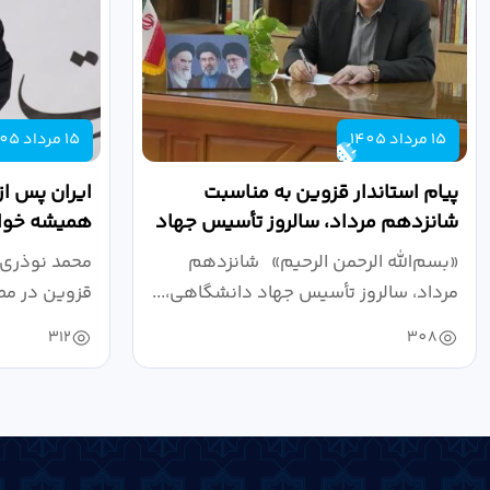
15 مرداد 1405
15 مرداد 1405
پیام استاندار قزوین به مناسبت
ایران پس از
شانزدهم مرداد، سالروز تأسیس جهاد
همیشه خواه
دانشگاهی
نبرد اقتصادی
«بسم‌الله الرحمن الرحیم» شانزدهم
محمد نوذری 
مرداد، سالروز تأسیس جهاد دانشگاهی،...
قزوین در مص
خون‌خواهی..
312
308