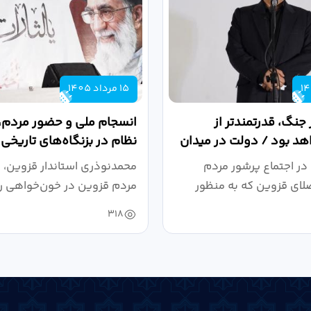
15 مرداد 1405
 جنگ، قدرتمندتر از
انسجام ملی و حضور مردم، ر
د بود / دولت در میدان
نظام در بزنگاه‌های تاریخی
،...
در اجتماع پرشور مردم
محمدنوذری استاندار قزوین، د
لای قزوین که به منظور
مردم قزوین در خون‌خواهی ر
.
حمایت...
318