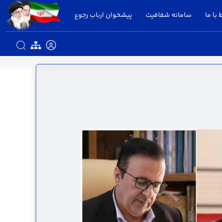
 با ما
سامانه شفافیت
پیشخوان ارباب رجوع