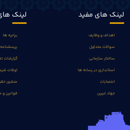
لینک های مفید
لینک های
اهداف و وظایف
بیانیه ها
سوالات متداول
پرسشنامه 
ساختار سازمانی
گزارشات 
استانداری در رسانه ها
اوقات شرع
انتصابات
منشور حق
جهاد تبیین
قوانین و م