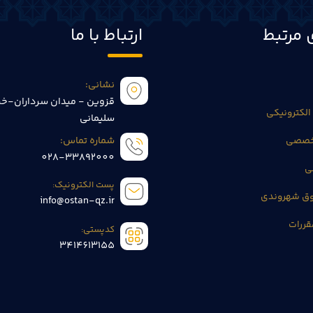
 مرتبط
ارتباط با ما
نشانی:
قزوین - میدان سرداران-خی
الکترونیکی
سلیمانی
تخصصی
شماره تماس:
028-33892000
ی
پست الکترونیک:
وق شهروندی
info@ostan-qz.ir
قررات
کدپستی:
3414613155