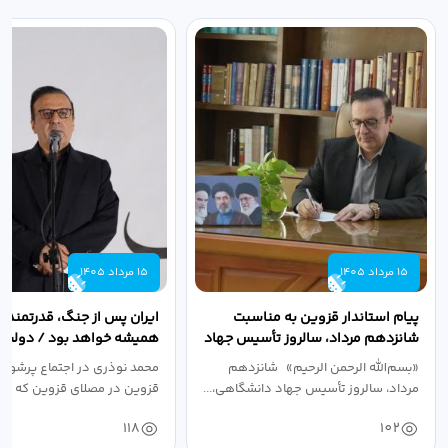
15 مرداد 1405
15 مرداد 1405
پیام استاندار قزوین به مناسبت
ایران پس از جنگ، قدرتمندتر 
شانزدهم مرداد، سالروز تأسیس جهاد
همیشه خواهد بود / دولت د
دانشگاهی
نبرد اقتصادی،...
«بسم‌الله الرحمن الرحیم» شانزدهم
محمد نوذری در اجتماع پرشور 
مرداد، سالروز تأسیس جهاد دانشگاهی،...
قزوین در مصلای قزوین که به 
خون‌خواهی...
118
102