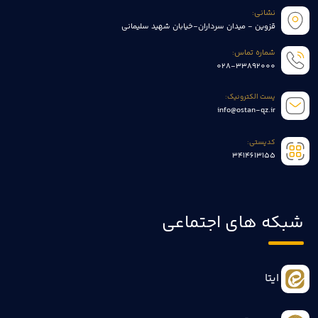
نشانی:
قزوین - میدان سرداران-خیابان شهید سلیمانی
شماره تماس:
028-33892000
پست الکترونیک:
info@ostan-qz.ir
کدپستی:
3414613155
شبکه های اجتماعی
ایتا