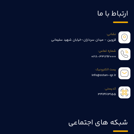
ارتباط با ما
نشانی:
قزوین - میدان سرداران-خیابان شهید سلیمانی
شماره تماس:
028-33892000
پست الکترونیک:
info@ostan-qz.ir
کدپستی:
3414613155
شبکه های اجتماعی