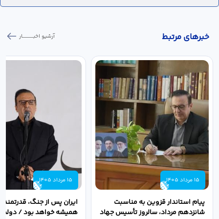
خبر‌های مرتبط
آرشیو اخبـــــــــــار
15 مرداد 1405
15 مرداد 1405
پیام استاندار قزوین به مناسبت
ایران پس از جنگ، قدرتمندتر 
شانزدهم مرداد، سالروز تأسیس جهاد
همیشه خواهد بود / دولت د