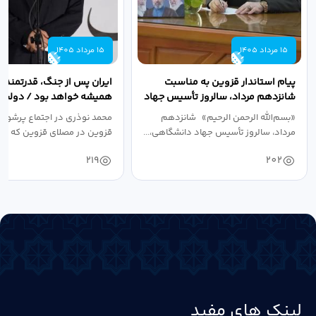
15 مرداد 1405
15 مرداد 1405
پیام استاندار قزوین به مناسبت
ایران پس از جنگ، قدرتمندتر 
شانزدهم مرداد، سالروز تأسیس جهاد
همیشه خواهد بود / دولت د
دانشگاهی
نبرد اقتصادی،...
«بسم‌الله الرحمن الرحیم» شانزدهم
محمد نوذری در اجتماع پرشور 
مرداد، سالروز تأسیس جهاد دانشگاهی،...
قزوین در مصلای قزوین که به 
خون‌خواهی...
219
202
لینک های مفید