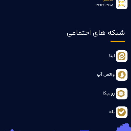
کدپستی:
3414613155
شبکه های اجتماعی
ایتا
واتس آپ
روبیکا
بله