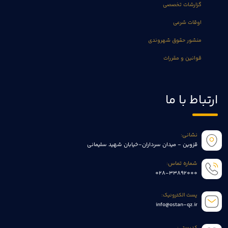
گزارشات تخصصی
اوقات شرعی
منشور حقوق شهروندی
قوانین و مقررات
ارتباط با ما
نشانی:
قزوین - میدان سرداران-خیابان شهید سلیمانی
شماره تماس:
028-33892000
پست الکترونیک:
info@ostan-qz.ir