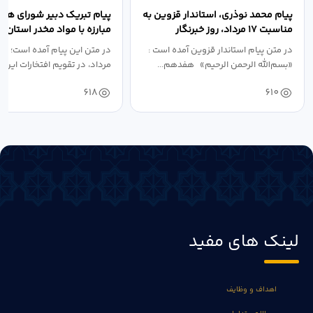
پیام محمد نوذری، استاندار قزوین به
پیام تبریک دبیر شورای هم
مناسبت ۱۷ مرداد، روز خبرنگار
مبارزه با مواد مخدر استان ب
مناسبت روز خبرنگار...
در متن پیام استاندار قزوین آمده است :
در متن این پیام آمده است؛ 
«بسم‌الله الرحمن الرحیم» هفدهم...
مرداد، در تقویم افتخارات این س
618
610
لینک های مفید
اهداف و وظایف