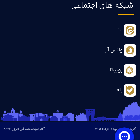
شبکه های اجتماعی
ایتا
واتس آپ
روبیکا
بله
آخرین بروزرسانی: 17 مرداد 1405
آمار بازدیدکنندگان امروز :
9876