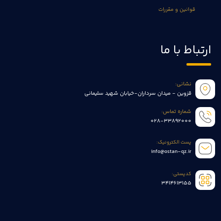
قوانین و مقررات
ارتباط با ما
نشانی:
قزوین - میدان سرداران-خیابان شهید سلیمانی
شماره تماس:
028-33892000
پست الکترونیک:
info@ostan-qz.ir
کدپستی:
3414613155