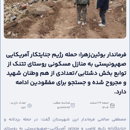
فرماندار بوئین‌زهرا: حمله رژیم جنایتکار آمریکایی
صهیونیستی به منازل مسکونی روستای تتنک از
توابع بخش دشتابی/تعدادی از هم وطنان شهید
و مجروح شده و جستجو برای مفقودین ادامه
دارد.
جمعه 22 اسفند
شناسه مطلب:
تعداد بازدید :
158
5023384
1404
مصطفی صالحی فرماندار این شهرستان گفت: در حمله بزدلانه و
جنایتکارانه رژیم غاصب و متجاوز آمریکایی-صهیونیستی به روستای