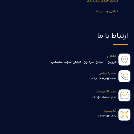
منشور حقوق شهروندی
قوانین و مقررات
ارتباط با ما
نشانی:
قزوین - میدان سرداران-خیابان شهید سلیمانی
شماره تماس:
028-33892000
پست الکترونیک:
info@ostan-qz.ir
کدپستی:
3414613155