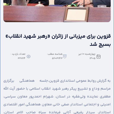
قزوین برای میزبانی از زائران «رهبر شهید انقلاب»
بسیج شد
چهارشنبه 10 تیر
شناسه مطلب:
تعداد بازدید :
32724
5603143
1405
به گزارش روابط عمومی استانداری قزوین،
جلسه هماهنگی برگزاری
مراسم وداع و تشییع پیکر رهبر شهید انقلاب اسلامی با حضور آیت الله
مظفری نماینده ولی‌فقیه در استان، شهرام احمدپور معاون سیاسی،
امنیتی و اجتماعی استاندار، صفی خانی معاون هماهنگی امور اقتصادی
استاندار، سردار رفیعی آتانی فرمانده سپاه صاحب الامر استان،