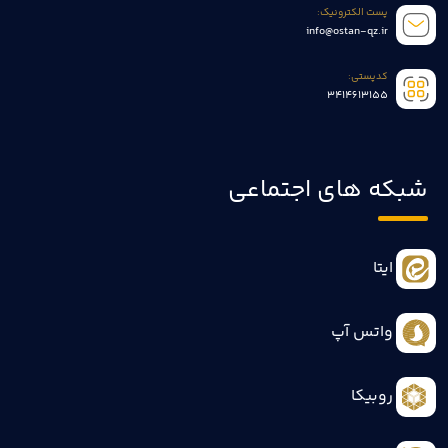
پست الکترونیک:
info@ostan-qz.ir
کدپستی:
3414613155
شبکه های اجتماعی
ایتا
واتس آپ
روبیکا