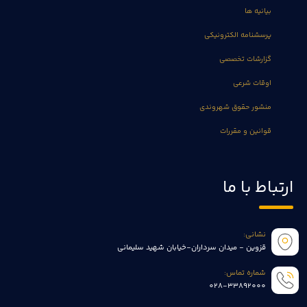
بیانیه ها
پرسشنامه الکترونیکی
گزارشات تخصصی
اوقات شرعی
منشور حقوق شهروندی
قوانین و مقررات
ارتباط با ما
نشانی:
قزوین - میدان سرداران-خیابان شهید سلیمانی
شماره تماس:
028-33892000