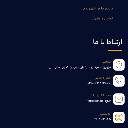
منشور حقوق شهروندی
قوانین و مقررات
ارتباط با ما
نشانی:
قزوین - میدان سرداران-خیابان شهید سلیمانی
شماره تماس:
028-33892000
پست الکترونیک:
info@ostan-qz.ir
کدپستی:
3414613155