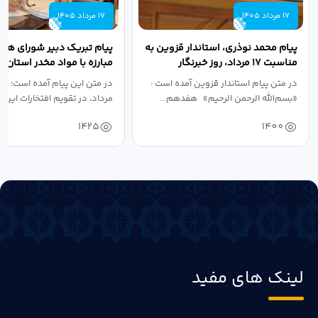
17 مرداد 1405
17 مرداد 1405
پیام محمد نوذری، استاندار قزوین به
پیام تبریک دبیر شورای هم
مناسبت ۱۷ مرداد، روز خبرنگار
مبارزه با مواد مخدر استان ب
مناسبت روز خبرنگار...
در متن پیام استاندار قزوین آمده است :
در متن این پیام آمده است؛ 
«بسم‌الله الرحمن الرحیم» هفدهم...
مرداد، در تقویم افتخارات این س
1425
1400
لینک های مفید