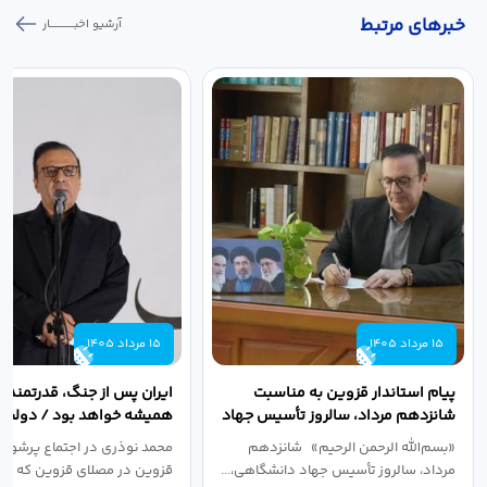
خبر‌های مرتبط
آرشیو اخبـــــــــــار
15 مرداد 1405
15 مرداد 1405
پیام استاندار قزوین به مناسبت
ایران پس از جنگ، قدرتمندتر 
شانزدهم مرداد، سالروز تأسیس جهاد
همیشه خواهد بود / دولت د
دانشگاهی
نبرد اقتصادی،...
«بسم‌الله الرحمن الرحیم» شانزدهم
محمد نوذری در اجتماع پرشور 
مرداد، سالروز تأسیس جهاد دانشگاهی،...
قزوین در مصلای قزوین که به 