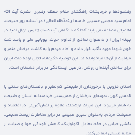
رهنمودها و فرمایشات راهگشای مقام معظم رهبری حضرت آیت الله
امام سید مجتبی حسینی خامنه ای(مدّظله‌العالی) در آستانه روز طبیعت،
اهمیتی مضاعف می‌یابد؛ آنجا که با نگاهی آینده‌ساز، «غرس نهال امید در
پهنه ایران» را به‌عنوان نمادی از تداوم حیات، پویایی ملی و پاسداشت
خون شهدا مورد تأکید قرار داده و آحاد مردم را به کاشت درختان مثمر و
مراقبت از آن‌ها فراخوانده‌اند. این توصیه حکیمانه، تجلی اراده ملت ایران
برای ساختن آینده‌ای روشن، در عین ایستادگی در برابر دشمنان است.
استان قزوین با برخورداری از طبیعتی کم‌نظیر و باغستان‌های سنتی با
قدمتی کهن، نمونه‌ای درخشان از همزیستی خردمندانه انسان و طبیعت
به شمار می‌رود. این میراث ارزشمند، علاوه بر نقش‌آفرینی در اقتصاد و
معیشت مردم، به‌عنوان سپری طبیعی در برابر مخاطرات زیست‌محیطی،
نقشی حیاتی در حفظ تعادل اکولوژیک، کاهش آلودگی هوا و صیانت از
منابع طبیعی ایفا می‌کند.