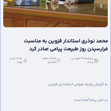
محمد نوذری استاندار قزوین به مناسبت
فرارسیدن روز طبیعت پیامی صادر کرد
پنج‌شنبه 13 فروردین
شناسه مطلب:
تعداد بازدید :
455
5061666
1405
به گزارش روابط عمومی استانداری قزوین ،
در متن پیام آمده است: