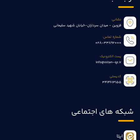
نشانی:
قزوین - میدان سرداران-خیابان شهید سلیمانی
شماره تماس:
028-33892000
پست الکترونیک:
info@ostan-qz.ir
کدپستی:
3414613155
شبکه های اجتماعی
ایتا