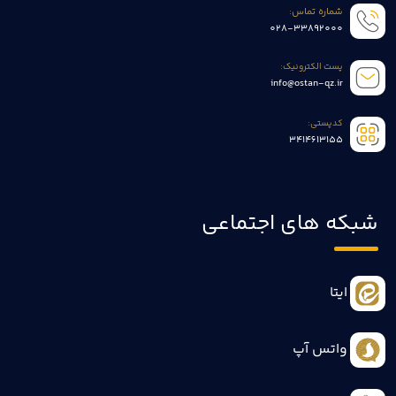
شماره تماس:
028-33892000
پست الکترونیک:
info@ostan-qz.ir
کدپستی:
3414613155
شبکه های اجتماعی
ایتا
واتس آپ