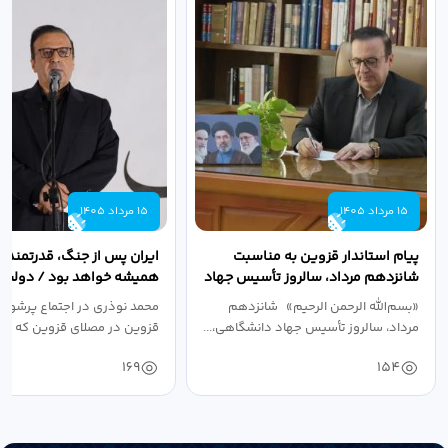
15 مرداد 1405
15 مرداد 1405
پیام استاندار قزوین به مناسبت
ایران پس از جنگ، قدرتمندتر 
شانزدهم مرداد، سالروز تأسیس جهاد
همیشه خواهد بود / دولت د
دانشگاهی
نبرد اقتصادی،...
«بسم‌الله الرحمن الرحیم» شانزدهم
محمد نوذری در اجتماع پرشور 
مرداد، سالروز تأسیس جهاد دانشگاهی،...
قزوین در مصلای قزوین که به 
خون‌خواهی...
169
154