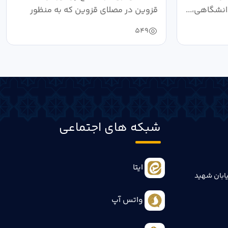
نشگاهی،...
قزوین در مصلای قزوین که به منظور
خون‌خواهی...
549
شبکه های اجتماعی
ایتا
ابان شهید
واتس آپ