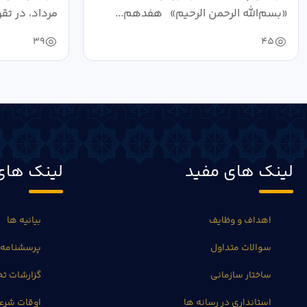
«بسم‌الله الرحمن الرحیم» هفدهم...
مرداد، در تق
39
45
لینک های مفید
لینک های
اهداف و وظایف
بیانیه ها
سوالات متداول
پرسشنامه 
ساختار سازمانی
گزارشات 
استانداری در رسانه ها
اوقات شرع