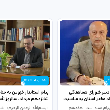
15 مرداد 1405
 دبیر شورای هماهنگی
پیام استاندار قزوین به من
واد مخدر استان به مناسبت
شانزدهم مرداد، سالروز ت
.
دانشگاهی
پیام آمده است؛ هفدهم
«بسم‌الله الرحمن الرحیم» ش