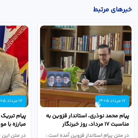
خبر‌های مرتبط
17 مرداد 1405
17 مرداد 1405
پیام محمد نوذری، استاندار قزوین به
پیام تبریک
مناسبت ۱۷ مرداد، روز خبرنگار
مبارزه با م
روز خبرنگار..
در متن پیام استاندار قزوین آمده است :
در متن این 