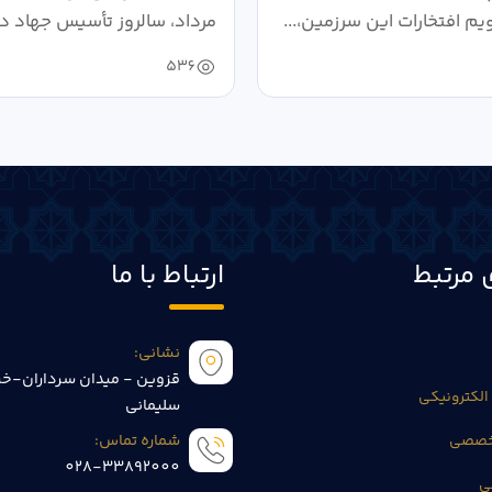
ویم افتخارات این سرزمین،...
مرداد، سالروز تأسیس جهاد دا
536
 مرتبط
ارتباط با ما
نشانی:
قزوین - میدان سرداران-خی
الکترونیکی
سلیمانی
تخصصی
شماره تماس:
028-33892000
ی