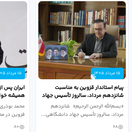
15 مرداد 1405
15 مرداد 1405
پیام استاندار قزوین به مناسبت
ایران پس از
شانزدهم مرداد، سالروز تأسیس جهاد
همیشه خواه
دانشگاهی
نبرد اقتصادی
«بسم‌الله الرحمن الرحیم» شانزدهم
محمد نوذری 
مرداد، سالروز تأسیس جهاد دانشگاهی،...
قزوین در مص
خون‌خواهی..
80
68