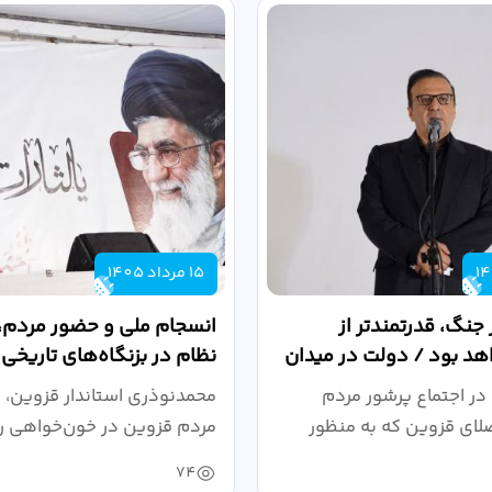
15 مرداد 1405
 جنگ، قدرتمندتر از
انسجام ملی و حضور مردم، ر
د بود / دولت در میدان
نظام در بزنگاه‌های تاریخی
،...
در اجتماع پرشور مردم
محمدنوذری استاندار قزوین، د
لای قزوین که به منظور
مردم قزوین در خون‌خواهی ر
.
حمایت...
74