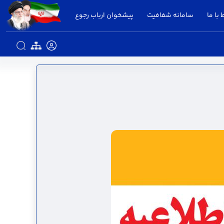
 با ما
سامانه شفافیت
پیشخوان ارباب رجوع
تانداری قزوین