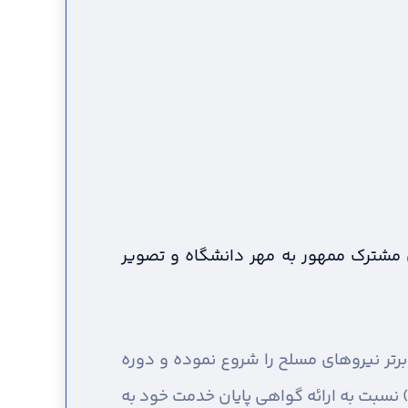
 مشترک ممهور به مهر دانشگاه و تصویر
رتر نیروهای مسلح را شروع نموده و دوره
موزش نظامی خود را طی نموده اند، می بایست حداکثر تا ۱۲ ماه پس از تاریخ برگزاری آزمون (۰۸/۱۰/۱۴۰۲) نسبت به ارائه گواهی پایان خدمت خود به