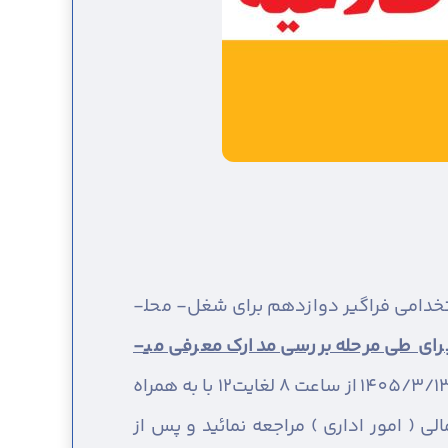
به اطلاع آن دسته از داوطلبان گرامی سه برابر ظرفیت مرحله تکمیل ظرفیت شرکت کننده در آزمون استخدامی فراگیر دوازدهم برای شغل- محل­
ای طی مرحله بررسی مدارک معرفی می­
جهت ارائه و بررسی مدارک خود از روز دوشنبه مورخ 1405/3/11 تا روز چهارشنبه مورخ 1405/3/13 از ساعت 8 لغایت12 با به همراه
 ( امور اداری ) مراجعه نمائید و پس از