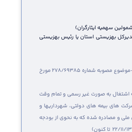
مشمولین سهمیه ایثارگران)
 مدیرکل بهزیستی استان یا رئیس بهزیستی
ارائه اصل و کپی شناسنامه همسر و فرزندان ( براساس قانون حمایت از خانواده و جوانی جمعیت-موضوع مصوبه شماره 278/69385 مورخ
ه اشتغال به صورت غیر رسمی و تمام وقت
کت های بیمه های دولتی، شهرداریها و
لی و مصادره شده که به نحوی از بودجه