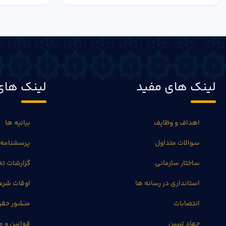
لینک های مفید
لینک های
اهداف و وظایف
بیانیه ها
سوالات متداول
پرسشنامه 
ساختار سازمانی
گزارشات 
استانداری در رسانه ها
اوقات شرع
انتصابات
منشور حق
جهاد تبیین
قوانین و م