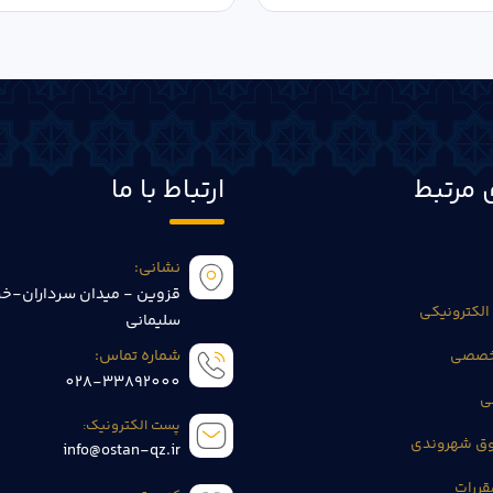
 مرتبط
ارتباط با ما
نشانی:
قزوین - میدان سرداران-خی
الکترونیکی
سلیمانی
تخصصی
شماره تماس:
028-33892000
ی
پست الکترونیک:
وق شهروندی
info@ostan-qz.ir
قررات