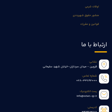
اوقات شرعی
منشور حقوق شهروندی
قوانین و مقررات
ارتباط با ما
نشانی:
قزوین - میدان سرداران-خیابان شهید سلیمانی
شماره تماس:
028-33892000
پست الکترونیک:
info@ostan-qz.ir
کدپستی: