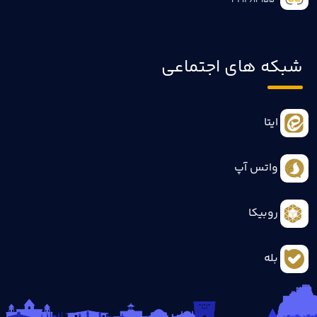
3414613155
شبکه های اجتماعی
ایتا
واتس آپ
روبیکا
بله