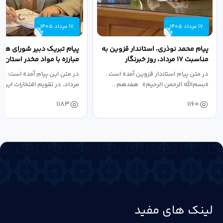
17 مرداد 1405
17 مرداد 1405
پیام محمد نوذری، استاندار قزوین به
پیام تبریک دبیر شورای هم
مناسبت ۱۷ مرداد، روز خبرنگار
مبارزه با مواد مخدر استان ب
مناسبت روز خبرنگار...
در متن پیام استاندار قزوین آمده است :
در متن این پیام آمده است؛ 
«بسم‌الله الرحمن الرحیم» هفدهم...
مرداد، در تقویم افتخارات این س
1183
1160
لینک های مفید