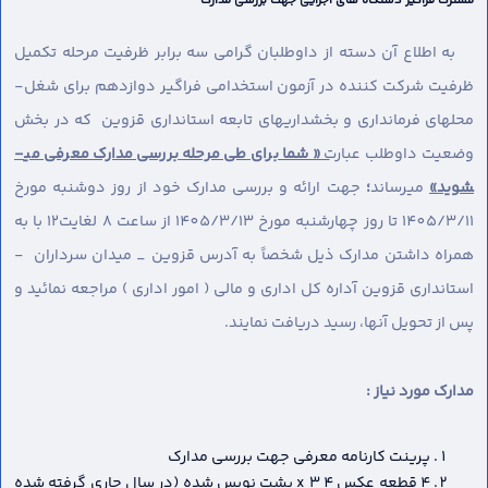
مشترک فراگیر دستگاه های اجرایی جهت بررسی مدارک
به اطلاع آن دسته از داوطلبان گرامی سه برابر ظرفیت مرحله تکمیل
ظرفیت شرکت کننده در آزمون استخدامی فراگیر دوازدهم برای شغل-
محل­های فرمانداری و بخشداریهای تابعه استانداری قزوین که در بخش
وضعیت داوطلب عبارت
« شما برای طی مرحله بررسی مدارک معرفی می­
شوید»
می­رساند
؛
جهت ارائه و بررسی مدارک خود از روز دوشنبه مورخ
1405/3/11 تا روز چهارشنبه مورخ 1405/3/13 از ساعت 8 لغایت12 با به
همراه داشتن مدارک ذیل شخصاً به آدرس قزوین _ میدان سرداران -
استانداری قزوین آداره کل اداری و مالی ( امور اداری ) مراجعه نمائید و
پس از تحویل آنها، رسید دریافت نمایند.
مدارک مورد نیاز :
پرینت کارنامه معرفی جهت بررسی مدارک
4 قطعه عکس 4 x 3 پشت نویس شده (در سال جاری گرفته شده