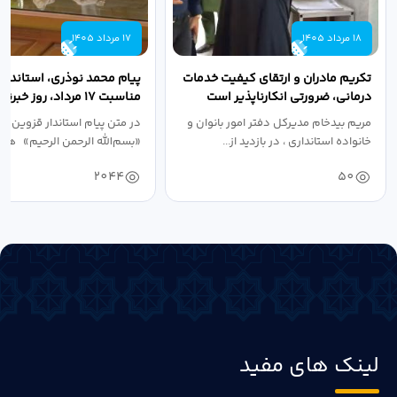
18 مرداد 1405
17 مرداد 1405
تکریم مادران و ارتقای کیفیت خدمات
پیام محمد نوذری، استاندار 
درمانی، ضرورتی انکارناپذیر است
مناسبت ۱۷ مرداد، روز خبرنگار
مریم بیدخام مدیرکل دفتر امور بانوان و
در متن پیام استاندار قزوین آ
خانواده استانداری ، در بازدید از...
«بسم‌الله الرحمن الرحیم» هفد
2044
50
لینک های مفید