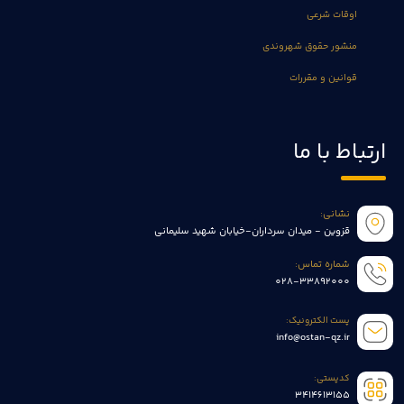
اوقات شرعی
منشور حقوق شهروندی
قوانین و مقررات
ارتباط با ما
نشانی:
قزوین - میدان سرداران-خیابان شهید سلیمانی
شماره تماس:
028-33892000
پست الکترونیک:
info@ostan-qz.ir
کدپستی:
3414613155