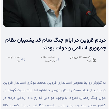
مردم قزوین در ایام جنگ تمام قد پشتیبان نظام
جمهوری اسلامی و دولت بودند
یک‌شنبه 23 فروردین
شناسه مطلب:
تعداد بازدید :
210
5084967
1405
به گزارش روابط عمومی استانداری قزوین ،
محمد نوذری استاندار قزوین
در بازدید از بنیاد مسکن استان قزوین با اشاره اقدامات صورت گرفته در
طول جنگ رمضان؛ افزود: با وجود حوادثی که رخ داد، زندگی مردم در
کشور مختل نشد و جریان عادی جامعه حفظ شد؛ در بازار کمبود کالا