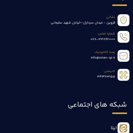
نشانی:
قزوین - میدان سرداران-خیابان شهید سلیمانی
شماره تماس:
028-33892000
پست الکترونیک:
info@ostan-qz.ir
کدپستی:
3414613155
شبکه های اجتماعی
ایتا