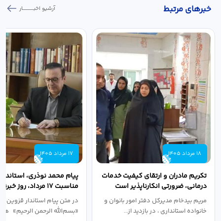
خبر‌های مرتبط
آرشیو اخبـــــــــــار
18 مرداد 1405
17 مرداد 1405
تکریم مادران و ارتقای کیفیت خدمات
پیام محمد نوذری، استاندار 
درمانی، ضرورتی انکارناپذیر است
مناسبت ۱۷ مرداد، روز خبرنگار
مریم بیدخام مدیرکل دفتر امور بانوان و
در متن پیام استاندار قزوین آ
خانواده استانداری ، در بازدید از...
«بسم‌الله الرحمن الرحیم» هفد