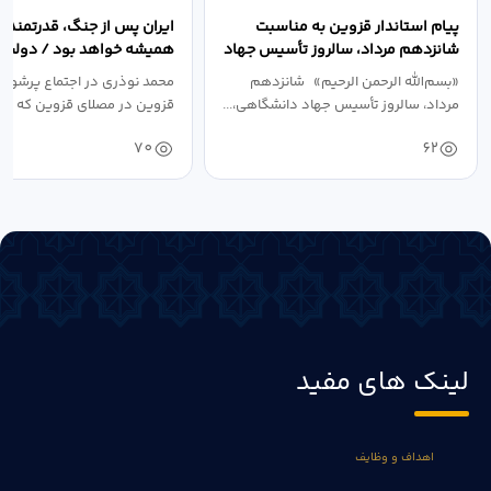
پیام استاندار قزوین به مناسبت
ایران پس از جنگ، قدرتمندتر 
شانزدهم مرداد، سالروز تأسیس جهاد
همیشه خواهد بود / دولت د
دانشگاهی
نبرد اقتصادی،...
«بسم‌الله الرحمن الرحیم» شانزدهم
محمد نوذری در اجتماع پرشور 
مرداد، سالروز تأسیس جهاد دانشگاهی،...
قزوین در مصلای قزوین که به 
خون‌خواهی...
70
62
لینک های مفید
اهداف و وظایف