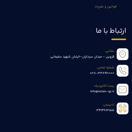
قوانین و مقررات
ارتباط با ما
نشانی:
قزوین - میدان سرداران-خیابان شهید سلیمانی
شماره تماس:
028-33892000
پست الکترونیک:
info@ostan-qz.ir
کدپستی:
3414613155