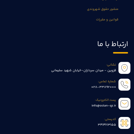
منشور حقوق شهروندی
قوانین و مقررات
ارتباط با ما
نشانی:
قزوین - میدان سرداران-خیابان شهید سلیمانی
شماره تماس:
028-33892000
پست الکترونیک:
info@ostan-qz.ir
کدپستی:
3414613155