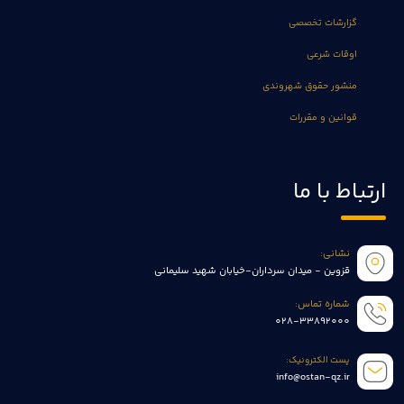
گزارشات تخصصی
اوقات شرعی
منشور حقوق شهروندی
قوانین و مقررات
ارتباط با ما
نشانی:
قزوین - میدان سرداران-خیابان شهید سلیمانی
شماره تماس:
028-33892000
پست الکترونیک:
info@ostan-qz.ir