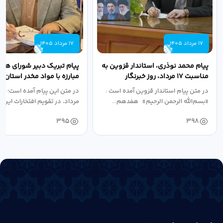
17 مرداد 1405
17 مرداد 1405
پیام محمد نوذری، استاندار قزوین به
پیام تبریک دبیر شورای هم
مناسبت ۱۷ مرداد، روز خبرنگار
مبارزه با مواد مخدر استان ب
مناسبت روز خبرنگار...
در متن پیام استاندار قزوین آمده است :
در متن این پیام آمده است؛ 
«بسم‌الله الرحمن الرحیم» هفدهم...
مرداد، در تقویم افتخارات این س
395
398