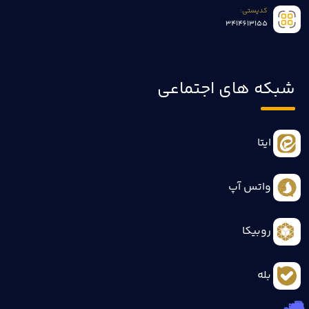
کدپستی:
3414613155
شبکه های اجتماعی
ایتا
واتس آپ
روبیکا
بله