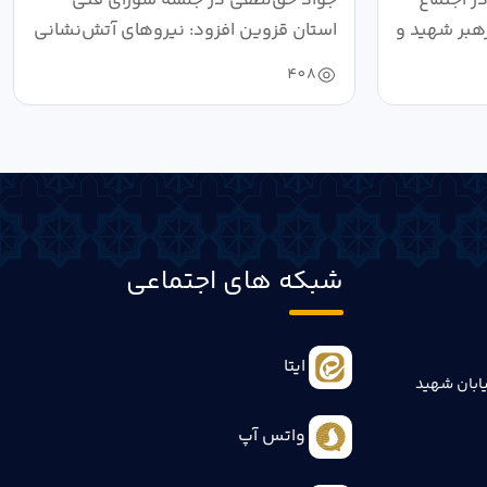
هبر شهید و
استان قزوین افزود: نیروهای آتش‌نشانی
طی سال...
408
شبکه های اجتماعی
ایتا
ابان شهید
واتس آپ