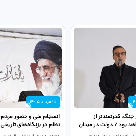
15 مرداد 1405
 جنگ، قدرتمندتر از
انسجام ملی و حضور مردم، ر
د بود / دولت در میدان
نظام در بزنگاه‌های تاریخی
،...
در اجتماع پرشور مردم
محمدنوذری استاندار قزوین، د