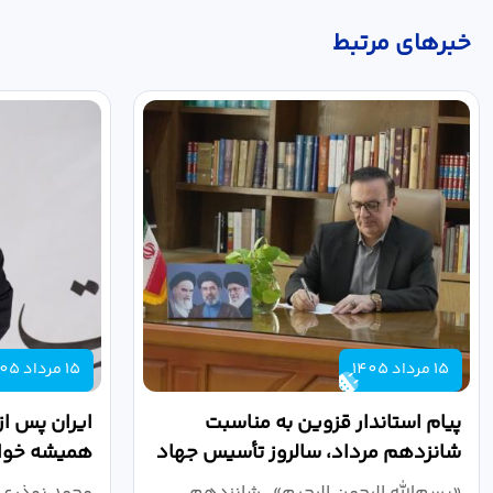
خبر‌های مرتبط
15 مرداد 1405
15 مرداد 1405
پیام استاندار قزوین به مناسبت
ایران پس از
شانزدهم مرداد، سالروز تأسیس جهاد
همیشه خواه
دانشگاهی
نبرد اقتصادی
«بسم‌الله الرحمن الرحیم» شانزدهم
محمد نوذری 