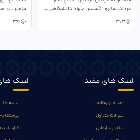
مرداد، سالروز تأسیس جهاد دانشگاهی،...
قزوین در مص
خون‌خواهی..
396
373
لینک های مفید
لینک های
اهداف و وظایف
بیانیه ها
سوالات متداول
پرسشنامه 
ساختار سازمانی
گزارشات 