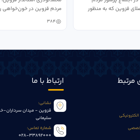
لای قزوین که به منظور
مردم قزوین در خون‌خواهی ر
.
حمایت...
384
 مرتبط
ارتباط با ما
نشانی:
قزوین - میدان سرداران-خی
الکترونیکی
سلیمانی
تخصصی
شماره تماس:
028-33892000