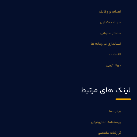
اهداف و وظایف
سوالات متداول
ساختار سازمانی
استانداری در رسانه ها
انتصابات
جهاد تبیین
لینک های مرتبط
بیانیه ها
پرسشنامه الکترونیکی
گزارشات تخصصی