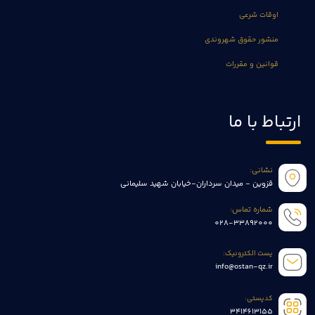
اوقات شرعی
منشور حقوق شهروندی
قوانین و مقررات
ارتباط با ما
نشانی:
قزوین - میدان سرداران-خیابان شهید سلیمانی
شماره تماس:
028-33892000
پست الکترونیک:
info@ostan-qz.ir
کدپستی:
3414613155