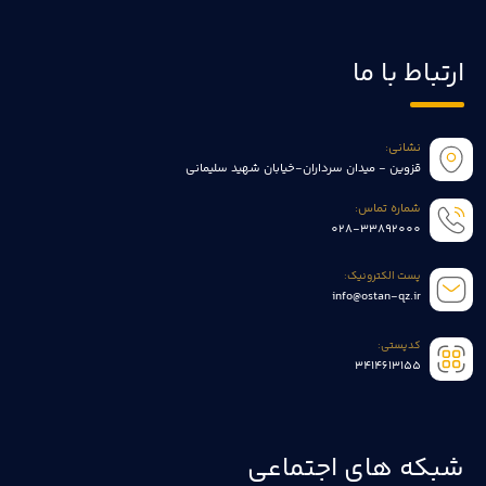
ارتباط با ما
نشانی:
قزوین - میدان سرداران-خیابان شهید سلیمانی
شماره تماس:
028-33892000
پست الکترونیک:
info@ostan-qz.ir
کدپستی:
3414613155
شبکه های اجتماعی