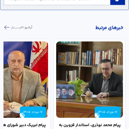
خبر‌های مرتبط
آرشیو اخبـــــــــــار
17 مرداد 1405
17 مرداد 1405
پیام محمد نوذری، استاندار قزوین به
پیام تبریک دبیر شورای هم