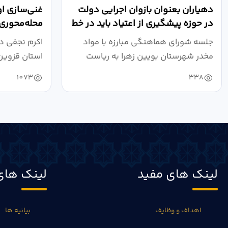
دهیاران بعنوان بازوان اجرایی دولت
غنی‌سازی او
در حوزه پیشگیری از اعتیاد باید در خط
محله‌محوری،
مقدم...
پیشگیری از.
جلسه شورای هماهنگی مبارزه با مواد
اکرم نجفی د
مخدر شهرستان بویین زهرا به ریاست
استان قزوین
صالحی...
سیاسی، امنیت
1073
338
لینک های مفید
لینک های
اهداف و وظایف
بیانیه ها