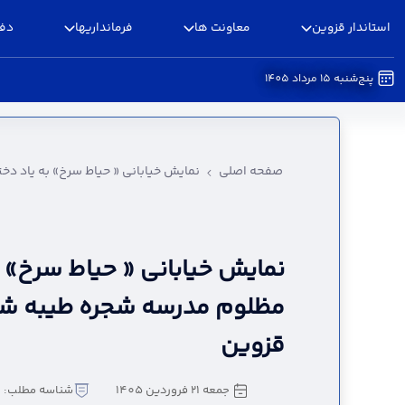
استاندار قزوین
معاونت ها
فرمانداریها
دفا
پنج‌شنبه 15 مرداد 1405
نمایش خیابانی « حیاط سرخ» به یاد دختران مظلو
صفحه اصلی
نمایش خیابانی « حیاط سرخ» به یاد د
نمایش خیابانی « حیاط سرخ» ب
مظلوم مدرسه شجره طیبه شه
قزوین
جمعه 21 فروردین 1405
شناسه مطلب: 5077134