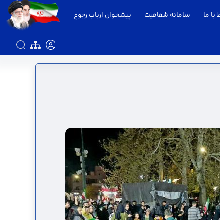
 با ما
سامانه شفافیت
پیشخوان ارباب رجوع
ستانداری قزوین