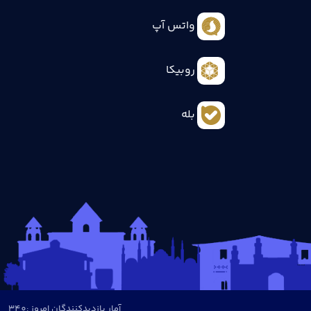
واتس آپ
روبیکا
بله
آمار بازدیدکنندگان امروز :
340