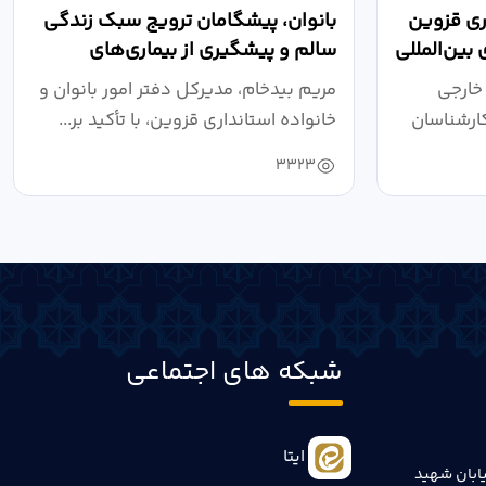
اری قزوین
بانوان، پیشگامان ترویج سبک زندگی
بین‌المللی
سالم و پیشگیری از بیماری‌های
غیرواگیر هستند
 خارجی
مریم بیدخام، مدیرکل دفتر امور بانوان و
کارشناسان
خانواده استانداری قزوین، با تأکید بر...
3323
شبکه های اجتماعی
ایتا
ابان شهید