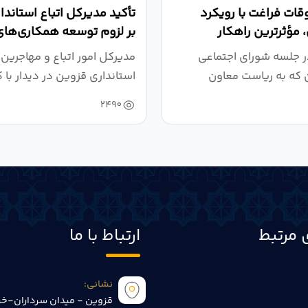
قات فراغت با رویکرد
تأکید مدیرکل اتباع استاند
 مؤثرترین راهکار
بر لزوم توسعه همکاری‌های 
..
در...
ر جلسه شورای اجتماعی
مدیرکل امور اتباع و مهاجرین
 که به ریاست معاون
استانداری قزوین در دیدار با 
ی و...
ارشد...
2490
 مرتبط
ارتباط با ما
نشانی:
قزوین - میدان سرداران-خی