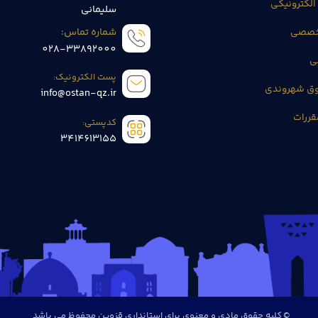
الکترونیکی
سلیمانی
تخصصی
شماره تماس:
028-33892000
ی
پست الکترونیک:
وق شهروندی
info@ostan-qz.ir
قررات
کدپستی:
3414613155
© کلیه حقوق مادی و معنوی برای استانداری قزوین محفوظ می باشد