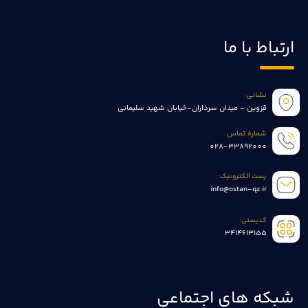
ارتباط با ما
نشانی:
قزوین - میدان سرداران-خیابان شهید سلیمانی
شماره تماس:
028-33892000
پست الکترونیک:
info@ostan-qz.ir
کدپستی:
3414613155
شبکه های اجتماعی