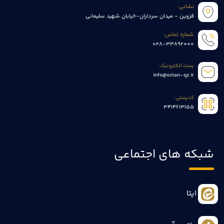
نشانی:
قزوین - میدان سرداران-خیابان شهید سلیمانی
شماره تماس:
028-33892000
پست الکترونیک:
info@ostan-qz.ir
کدپستی:
3414613155
شبکه های اجتماعی
ایتا