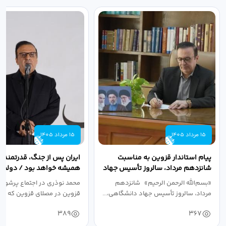
15 مرداد 1405
15 مرداد 1405
پیام استاندار قزوین به مناسبت
ایران پس از جنگ، قدرتمندتر 
شانزدهم مرداد، سالروز تأسیس جهاد
همیشه خواهد بود / دولت د
دانشگاهی
نبرد اقتصادی،...
«بسم‌الله الرحمن الرحیم» شانزدهم
محمد نوذری در اجتماع پرشور 
مرداد، سالروز تأسیس جهاد دانشگاهی،...
قزوین در مصلای قزوین که به 
خون‌خواهی...
389
367