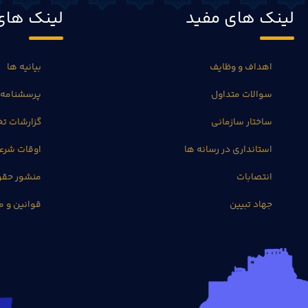
لینک های مفید
لینک های
اهداف و وظایف
بیانیه ها
سوالات متداول
پرسشنامه 
ساختار سازمانی
گزارشات 
استانداری در رسانه ها
اوقات شرع
انتصابات
منشور حق
جهاد تبیین
قوانین و م