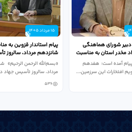
15 مرداد 1405
 دبیر شورای هماهنگی
پیام استاندار قزوین به من
واد مخدر استان به مناسبت
شانزدهم مرداد، سالروز ت
.
دانشگاهی
پیام آمده است؛ هفدهم
«بسم‌الله الرحمن الرحیم» ش
ویم افتخارات این سرزمین،...
مرداد، سالروز تأسیس جهاد دا
536