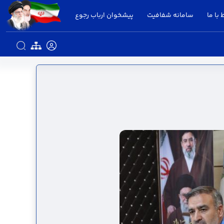
 با ما
سامانه شفافیت
پیشخوان ارباب رجوع