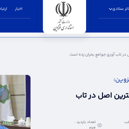
تر ستادی
اخبار
ارتباط
ی جوامعِ بحران زده است - استانداری قزوین
در تاب آوری جوامعِ بحران زده است
زوین:
ترین اصل در تاب
ب:
تعداد بازدید :
274