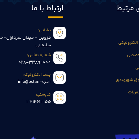
 مرتبط
ارتباط با ما
نشانی:
قزوین - میدان سرداران-خی
الکترونیکی
سلیمانی
تخصصی
شماره تماس:
028-33892000
ی
پست الکترونیک:
وق شهروندی
info@ostan-qz.ir
قررات
کدپستی:
3414613155