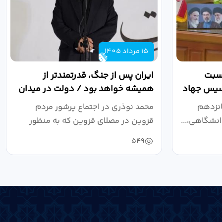
15 مرداد 1405
اسبت
ایران پس از جنگ، قدرتمندتر از
أسیس جهاد
همیشه خواهد بود / دولت در میدان
نبرد اقتصادی،...
انزدهم
محمد نوذری در اجتماع پرشور مردم
نشگاهی،...
قزوین در مصلای قزوین که به منظور
خون‌خواهی...
549