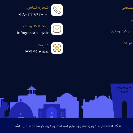
تخصصی
شماره تماس:
028-33892000
ی
پست الکترونیک:
وق شهروندی
info@ostan-qz.ir
قررات
کدپستی:
3414613155
© کلیه حقوق مادی و معنوی برای استانداری قزوین محفوظ می باشد