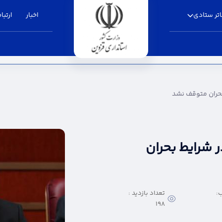
تر ستادی
اخبار
ارتباط
 نشد - استانداری قزوین
بحران متوقف نشد
 شرایط بحران
:
تعداد بازدید :
198