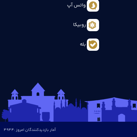
واتس آپ
روبیکا
بله
آمار بازدیدکنندگان امروز :
4944