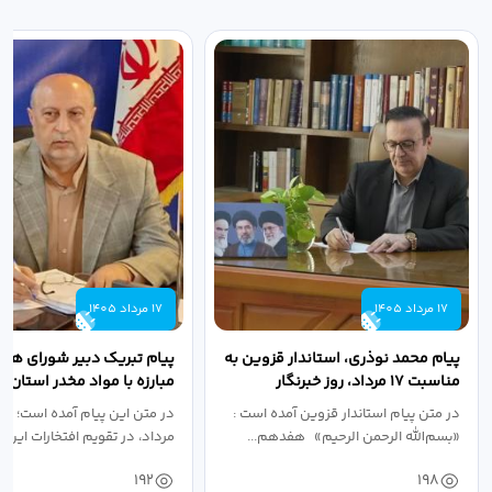
17 مرداد 1405
17 مرداد 1405
پیام محمد نوذری، استاندار قزوین به
پیام تبریک دبیر شورای هم
مناسبت ۱۷ مرداد، روز خبرنگار
مبارزه با مواد مخدر استان ب
مناسبت روز خبرنگار...
در متن پیام استاندار قزوین آمده است :
در متن این پیام آمده است؛ 
«بسم‌الله الرحمن الرحیم» هفدهم...
مرداد، در تقویم افتخارات این س
192
198