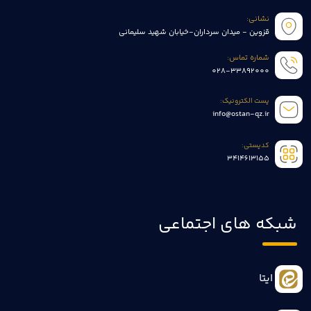
نشانی:
قزوین - میدان سرداران-خیابان شهید سلیمانی
شماره تماس:
028-33892000
پست الکترونیک:
info@ostan-qz.ir
کدپستی:
3414613155
شبکه های اجتماعی
ایتا