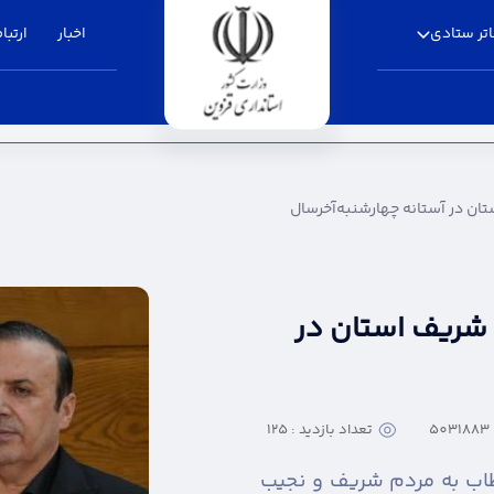
تر ستادی
اخبار
ارتباط
نه چهارشنبه‌آخرسال - استانداری قزوین
تان در آستانه چهارشنبه‌آخرسال
 شریف استان در
تعداد بازدید : 125
طاب به مردم شریف و نجیب