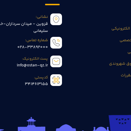
نشانی:
قزوین - میدان سرداران-خی
الکترونیکی
سلیمانی
تخصصی
شماره تماس:
028-33892000
ی
پست الکترونیک:
وق شهروندی
info@ostan-qz.ir
قررات
کدپستی:
3414613155