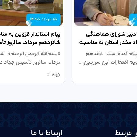
15 مرداد 1405
 دبیر شورای هماهنگی
پیام استاندار قزوین به من
واد مخدر استان به مناسبت
شانزدهم مرداد، سالروز ت
.
دانشگاهی
پیام آمده است؛ هفدهم
«بسم‌الله الرحمن الرحیم» ش
ویم افتخارات این سرزمین،...
مرداد، سالروز تأسیس جهاد دا
528
 مرتبط
ارتباط با ما