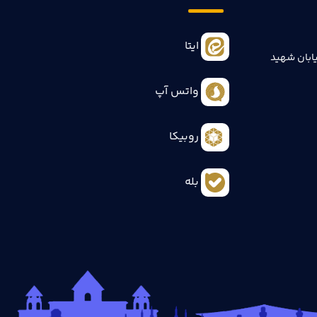
ایتا
ابان شهید
واتس آپ
روبیکا
بله