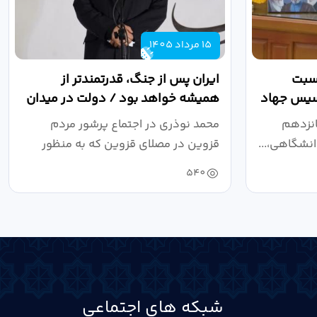
15 مرداد 1405
اسبت
ایران پس از جنگ، قدرتمندتر از
أسیس جهاد
همیشه خواهد بود / دولت در میدان
نبرد اقتصادی،...
انزدهم
محمد نوذری در اجتماع پرشور مردم
نشگاهی،...
قزوین در مصلای قزوین که به منظور
خون‌خواهی...
540
شبکه های اجتماعی