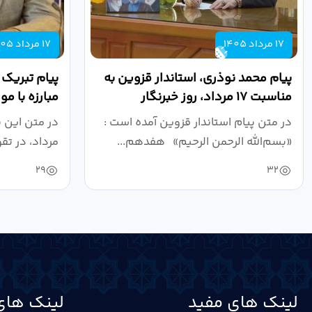
17 مرداد 1405
17 مرداد 1405
پیام محمد نوذری، استاندار قزوین به
پیام تبریک
مناسبت ۱۷ مرداد، روز خبرنگار
مبارزه با م
روز خبرنگار..
در متن پیام استاندار قزوین آمده است :
در متن این 
«بسم‌الله الرحمن الرحیم» هفدهم...
مرداد، در تق
29
32
لینک های مفید
لینک های