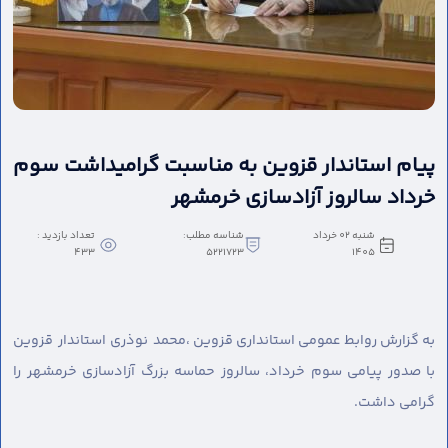
پیام استاندار قزوین به مناسبت گرامیداشت سوم
خرداد سالروز آزادسازی خرمشهر
شنبه 02 خرداد
شناسه مطلب:
تعداد بازدید :
433
5221723
1405
به گزارش روابط عمومی استانداری قزوین ،
محمد نوذری استاندار قزوین
با صدور پیامی سوم خرداد، سالروز حماسه بزرگ آزادسازی خرمشهر را
گرامی داشت.