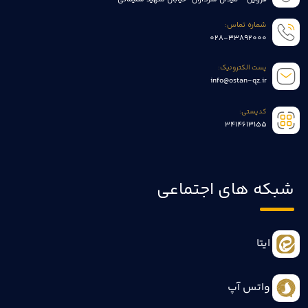
شماره تماس:
028-33892000
پست الکترونیک:
info@ostan-qz.ir
کدپستی:
3414613155
شبکه های اجتماعی
ایتا
واتس آپ