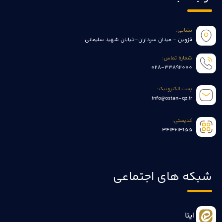
نشانی:
قزوین - میدان سرداران-خیابان شهید سلیمانی
شماره تماس:
028-33892000
پست الکترونیک:
info@ostan-qz.ir
کدپستی:
3414613155
شبکه های اجتماعی
ایتا