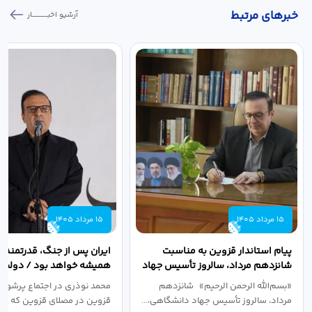
خبر‌های مرتبط
آرشیو اخبـــــــــــار
15 مرداد 1405
15 مرداد 1405
پیام استاندار قزوین به مناسبت
ایران پس از جنگ، قدرتمندتر 
شانزدهم مرداد، سالروز تأسیس جهاد
همیشه خواهد بود / دولت د
دانشگاهی
نبرد اقتصادی،...
«بسم‌الله الرحمن الرحیم» شانزدهم
محمد نوذری در اجتماع پرشور 
مرداد، سالروز تأسیس جهاد دانشگاهی،...
قزوین در مصلای قزوین که به 