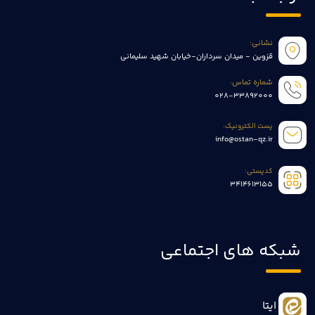
نشانی:
قزوین - میدان سرداران-خیابان شهید سلیمانی
شماره تماس:
028-33892000
پست الکترونیک:
info@ostan-qz.ir
کدپستی:
3414613155
شبکه های اجتماعی
ایتا