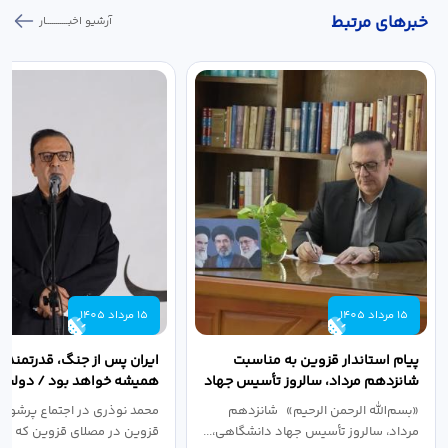
خبر‌های مرتبط
آرشیو اخبـــــــــــار
15 مرداد 1405
15 مرداد 1405
پیام استاندار قزوین به مناسبت
ایران پس از جنگ، قدرتمندتر 
شانزدهم مرداد، سالروز تأسیس جهاد
همیشه خواهد بود / دولت د
دانشگاهی
نبرد اقتصادی،...
«بسم‌الله الرحمن الرحیم» شانزدهم
محمد نوذری در اجتماع پرشور 
مرداد، سالروز تأسیس جهاد دانشگاهی،...
قزوین در مصلای قزوین که به 